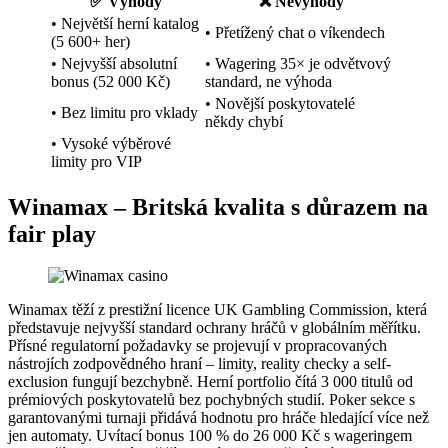
✅ Výhody
❌ Nevýhody
• Největší herní katalog
• Přetížený chat o víkendech
(5 600+ her)
• Nejvyšší absolutní
• Wagering 35× je odvětvový
bonus (52 000 Kč)
standard, ne výhoda
• Novější poskytovatelé
• Bez limitu pro vklady
někdy chybí
• Vysoké výběrové
limity pro VIP
Winamax – Britská kvalita s důrazem na
fair play
Winamax těží z prestižní licence UK Gambling Commission, která
představuje nejvyšší standard ochrany hráčů v globálním měřítku.
Přísné regulatorní požadavky se projevují v propracovaných
nástrojích zodpovědného hraní – limity, reality checky a self-
exclusion fungují bezchybně. Herní portfolio čítá 3 000 titulů od
prémiových poskytovatelů bez pochybných studií. Poker sekce s
garantovanými turnaji přidává hodnotu pro hráče hledající více než
jen automaty. Uvítací bonus 100 % do 26 000 Kč s wageringem