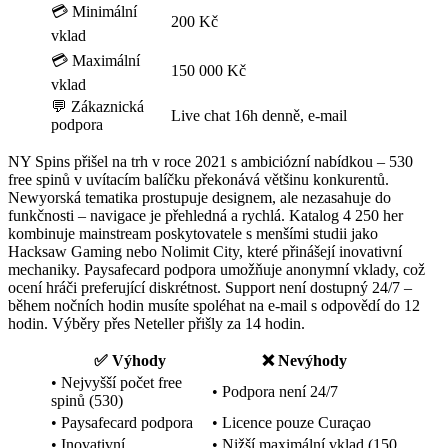
💳 Minimální
200 Kč
vklad
💳 Maximální
150 000 Kč
vklad
💬 Zákaznická
Live chat 16h denně, e-mail
podpora
NY Spins přišel na trh v roce 2021 s ambiciózní nabídkou – 530
free spinů v uvítacím balíčku překonává většinu konkurentů.
Newyorská tematika prostupuje designem, ale nezasahuje do
funkčnosti – navigace je přehledná a rychlá. Katalog 4 250 her
kombinuje mainstream poskytovatele s menšími studii jako
Hacksaw Gaming nebo Nolimit City, které přinášejí inovativní
mechaniky. Paysafecard podpora umožňuje anonymní vklady, což
ocení hráči preferující diskrétnost. Support není dostupný 24/7 –
během nočních hodin musíte spoléhat na e-mail s odpovědí do 12
hodin. Výběry přes Neteller přišly za 14 hodin.
✅ Výhody
❌ Nevýhody
• Nejvyšší počet free
• Podpora není 24/7
spinů (530)
• Paysafecard podpora
• Licence pouze Curaçao
• Inovativní
• Nižší maximální vklad (150