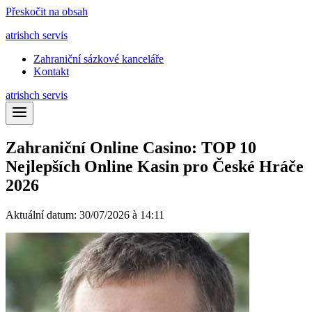
Přeskočit na obsah
atrishch servis
Zahraniční sázkové kanceláře
Kontakt
atrishch servis
Zahraniční Online Casino: TOP 10
Nejlepších Online Kasin pro České Hráče
2026
Aktuální datum: 30/07/2026 à 14:11