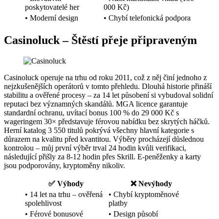
poskytovatelé her
000 Kč)
• Moderní design
• Chybí telefonická podpora
Casinoluck – Štěstí přeje připraveným
Casinoluck operuje na trhu od roku 2011, což z něj činí jednoho z
nejzkušenějších operátorů v tomto přehledu. Dlouhá historie přináší
stabilitu a ověřené procesy – za 14 let působení si vybudoval solidní
reputaci bez významných skandálů. MGA licence garantuje
standardní ochranu, uvítací bonus 100 % do 29 000 Kč s
wageringem 30× představuje férovou nabídku bez skrytých háčků.
Herní katalog 3 550 titulů pokrývá všechny hlavní kategorie s
důrazem na kvalitu před kvantitou. Výběry procházejí důslednou
kontrolou – můj první výběr trval 24 hodin kvůli verifikaci,
následující přišly za 8-12 hodin přes Skrill. E-peněženky a karty
jsou podporovány, kryptoměny nikoliv.
✅ Výhody
❌ Nevýhody
• 14 let na trhu – ověřená
• Chybí kryptoměnové
spolehlivost
platby
• Férové bonusové
• Design působí