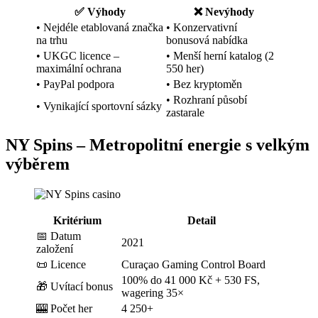
✅ Výhody
❌ Nevýhody
• Nejdéle etablovaná značka
• Konzervativní
na trhu
bonusová nabídka
• UKGC licence –
• Menší herní katalog (2
maximální ochrana
550 her)
• PayPal podpora
• Bez kryptoměn
• Rozhraní působí
• Vynikající sportovní sázky
zastarale
NY Spins – Metropolitní energie s velkým
výběrem
Kritérium
Detail
📅 Datum
2021
založení
📜 Licence
Curaçao Gaming Control Board
100% do 41 000 Kč + 530 FS,
🎁 Uvítací bonus
wagering 35×
🎰 Počet her
4 250+