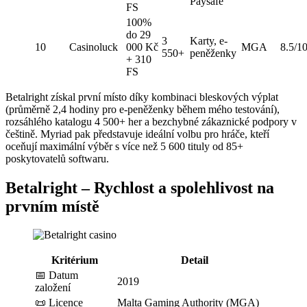
Paysafe
FS
100%
do 29
3
Karty, e-
10
Casinoluck
000 Kč
MGA
8.5/1
550+
peněženky
+ 310
FS
Betalright získal první místo díky kombinaci bleskových výplat
(průměrně 2,4 hodiny pro e-peněženky během mého testování),
rozsáhlého katalogu 4 500+ her a bezchybné zákaznické podpory v
češtině. Myriad pak představuje ideální volbu pro hráče, kteří
oceňují maximální výběr s více než 5 600 tituly od 85+
poskytovatelů softwaru.
Betalright – Rychlost a spolehlivost na
prvním místě
Kritérium
Detail
📅 Datum
2019
založení
📜 Licence
Malta Gaming Authority (MGA)