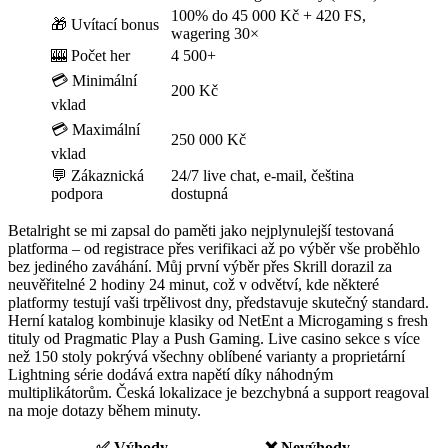
100% do 45 000 Kč + 420 FS,
🎁 Uvítací bonus
wagering 30×
🎰 Počet her
4 500+
💳 Minimální
200 Kč
vklad
💳 Maximální
250 000 Kč
vklad
💬 Zákaznická
24/7 live chat, e-mail, čeština
podpora
dostupná
Betalright se mi zapsal do paměti jako nejplynulejší testovaná
platforma – od registrace přes verifikaci až po výběr vše proběhlo
bez jediného zaváhání. Můj první výběr přes Skrill dorazil za
neuvěřitelné 2 hodiny 24 minut, což v odvětví, kde některé
platformy testují vaši trpělivost dny, představuje skutečný standard.
Herní katalog kombinuje klasiky od NetEnt a Microgaming s fresh
tituly od Pragmatic Play a Push Gaming. Live casino sekce s více
než 150 stoly pokrývá všechny oblíbené varianty a proprietární
Lightning série dodává extra napětí díky náhodným
multiplikátorům. Česká lokalizace je bezchybná a support reagoval
na moje dotazy během minuty.
✅ Výhody
❌ Nevýhody