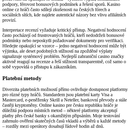
podpory, férovost bonusových podmínek a řešení sporů. Kasino
online cz hráči často sdílejí zkušenosti na českých fórech a
sociálních sítích, kde najdete autentické názory bez vlivu afiliátních
provizí.
Interpretace recenzí vyžaduje kritický přístup. Negativní hodnocení
často pocházejí od frustrovaných hráčů, kteří nedodrželi bonusové
podmínky nebo neposkytli požadované dokumenty pro verifikaci.
Hledejte opakující se vzorce – jedno negativní hodnocení může být
výjimka, ale deset podobných stížností na zpožděné výplaty
signalizuje systémový problém. Nejlepší zahraniční casino značky
aktivně reagují na recenze a řeší stížnosti transparentně, což samo o
sobě vypovídá o přístupu k zákazníkům.
Platební metody
Diverzita platebních možností přímo ovlivňuje dostupnost platformy
pro různé typy hráčů. Standardem jsou platební karty Visa a
Mastercard, e-peněženky Skrill a Neteller, bankovní převody a stále
častěji kryptoměny. Online kasino pre česku republiku hráče je
důležitá podpora místních metod – některé platformy akceptují
platby přes české banky s okamžitým připsáním. Moje testování
zahrnulo ověření skutečných časů vkladů a výběrů u každé metody
– rozdíly mezi operátory dosahují řádově hodin až dnů.