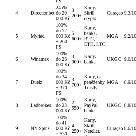
FS
245%
Karty,
3
4
Directionbet
do 29
Skrill,
Curaçao
9.3/1
200+
000 Kč
crypto
100%
Karty,
do 52
5
banka,
5
Myriad
000 Kč
MGA
9.2/1
600+
BTC,
+ 260
ETH, LTC
FS
100%
3
Karty,
6
Winamax
do 26
UKGC
9.0/1
000+
banka
000 Kč
100%
do 34
Karty, e-
3
7
Duelz
000 Kč
peněženky,
MGA
8.9/1
700+
+ 370
Trustly
FS
100%
Karty,
2
8
Ladbrokes
do 23
PayPal,
UKGC
8.8/1
550+
000 Kč
banka
100%
Karty,
do 41
4
Skrill,
9
NY Spins
000 Kč
Curaçao
8.6/1
250+
Neteller,
+ 530