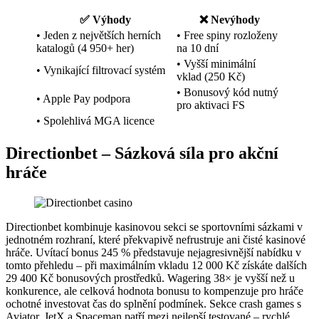
✅ Výhody
❌ Nevýhody
• Jeden z největších herních
• Free spiny rozloženy
katalogů (4 950+ her)
na 10 dní
• Vyšší minimální
• Vynikající filtrovací systém
vklad (250 Kč)
• Bonusový kód nutný
• Apple Pay podpora
pro aktivaci FS
• Spolehlivá MGA licence
Directionbet – Sázková síla pro akční
hráče
Directionbet kombinuje kasinovou sekci se sportovními sázkami v
jednotném rozhraní, které překvapivě nefrustruje ani čisté kasinové
hráče. Uvítací bonus 245 % představuje nejagresivnější nabídku v
tomto přehledu – při maximálním vkladu 12 000 Kč získáte dalších
29 400 Kč bonusových prostředků. Wagering 38× je vyšší než u
konkurence, ale celková hodnota bonusu to kompenzuje pro hráče
ochotné investovat čas do splnění podmínek. Sekce crash games s
Aviator, JetX a Spaceman patří mezi nejlepší testované – rychlé