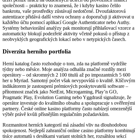
společnosti – prakticky to znamená, že i kdyby kasino čelilo
bankrotu, vaše prostředky zůstávají nedotčené. Dvoufaktorová
autentizace přidává další vrstvu ochrany a doporučuji ji aktivovat u
každého účtu pomocí aplikací Google Authenticator nebo Authy.
Systémy behaviorální analýzy pak monitorují přihlašovací vzorce a
automaticky blokují podezřelé aktivity včetně pokusů o přístup z
neobvyklých geografických lokací nebo v netypických časech.
Diverzita herního portfolia
Herní katalog často rozhoduje o tom, zda na platformě vydržíte
týdny nebo měsíce. Moje analýza odhalila značné rozdíly mezi
operátory – od skromných 2 100 titulů až po impozantních 5 600
her u Myriad. Samotný počet však nevypovídá o kvalitě. Klíčovým
indikátorem je zastoupení prémiových poskytovatelů software –
přítomnost značek jako NetEnt, Microgaming, Play’n GO,
Pragmatic Play, Evolution Gaming nebo Yggdrasil signalizuje, že
operátor investuje do kvalitního obsahu a spolupracuje s ověřenými
partnery. České online kasino platformy často nabízejí omezenější
výběr právě kvůli přísnějším regulačním požadavkům.
Rozmanitost herních kategorií má zásadní vliv na dlouhodobou
spokojenost. Nejlepší zahraniční online casino platformy kombinují
tisíce automatů s desítkami variant stolních her, rozsáhlou sekcí