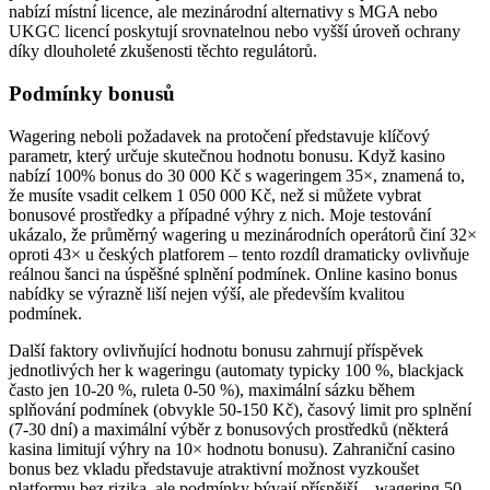
nabízí místní licence, ale mezinárodní alternativy s MGA nebo
UKGC licencí poskytují srovnatelnou nebo vyšší úroveň ochrany
díky dlouholeté zkušenosti těchto regulátorů.
Podmínky bonusů
Wagering neboli požadavek na protočení představuje klíčový
parametr, který určuje skutečnou hodnotu bonusu. Když kasino
nabízí 100% bonus do 30 000 Kč s wageringem 35×, znamená to,
že musíte vsadit celkem 1 050 000 Kč, než si můžete vybrat
bonusové prostředky a případné výhry z nich. Moje testování
ukázalo, že průměrný wagering u mezinárodních operátorů činí 32×
oproti 43× u českých platforem – tento rozdíl dramaticky ovlivňuje
reálnou šanci na úspěšné splnění podmínek. Online kasino bonus
nabídky se výrazně liší nejen výší, ale především kvalitou
podmínek.
Další faktory ovlivňující hodnotu bonusu zahrnují příspěvek
jednotlivých her k wageringu (automaty typicky 100 %, blackjack
často jen 10-20 %, ruleta 0-50 %), maximální sázku během
splňování podmínek (obvykle 50-150 Kč), časový limit pro splnění
(7-30 dní) a maximální výběr z bonusových prostředků (některá
kasina limitují výhry na 10× hodnotu bonusu). Zahraniční casino
bonus bez vkladu představuje atraktivní možnost vyzkoušet
platformu bez rizika, ale podmínky bývají přísnější – wagering 50-