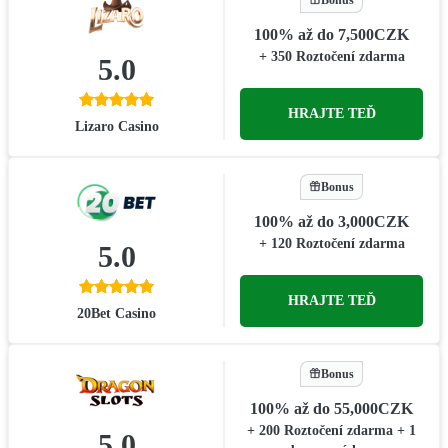
100% až do 7,500CZK
+ 350 Roztočení zdarma
5.0
HRAJTE TEĎ
Lizaro Casino
Bonus
100% až do 3,000CZK
+ 120 Roztočení zdarma
5.0
HRAJTE TEĎ
20Bet Casino
Bonus
100% až do 55,000CZK
+ 200 Roztočení zdarma + 1
5.0